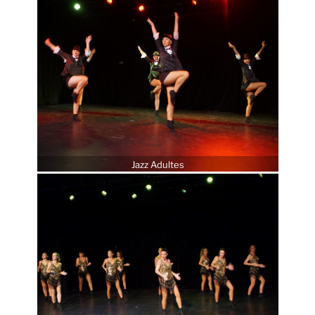
Jazz Adultes