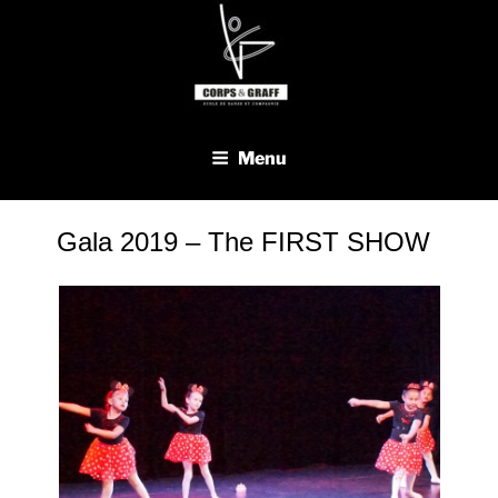
Aller
au
contenu
principal
CORPS & GRAFF
Ecole de danse Nouméa
Menu
Gala 2019 – The FIRST SHOW