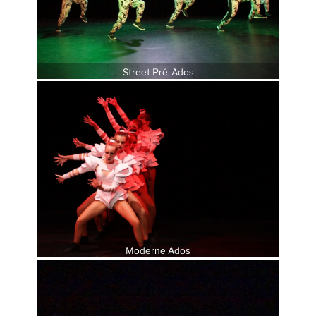
Street Pré-Ados
Moderne Ados