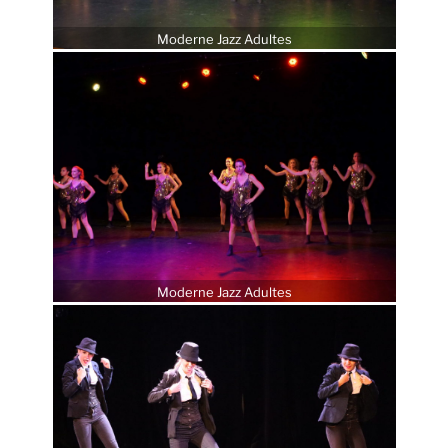
Moderne Jazz Adultes
Moderne Jazz Adultes