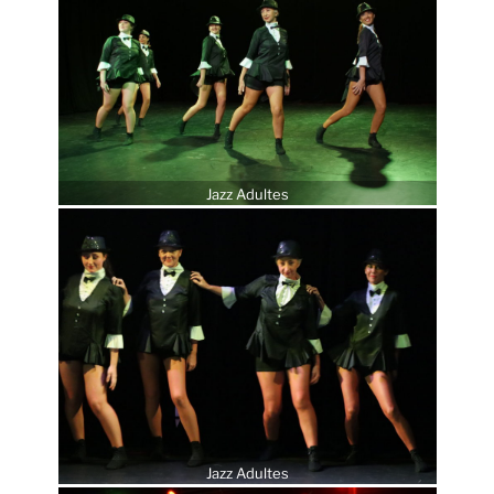
Jazz Adultes
Jazz Adultes