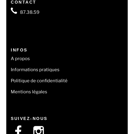
CONTACT
87.38.59
INFOS
A propos
Informations pratiques
Politique de confidentialité
Mentions légales
SUIVEZ-NOUS