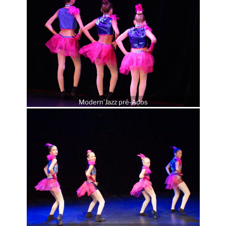
Modern’Jazz pré-Ados