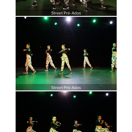
Street Pré-Ados
Street Pré-Ados