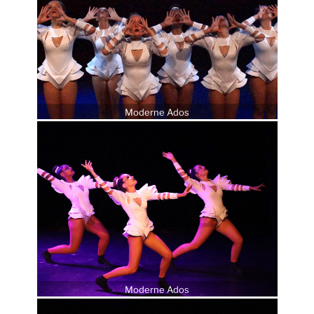
Moderne Ados
Moderne Ados