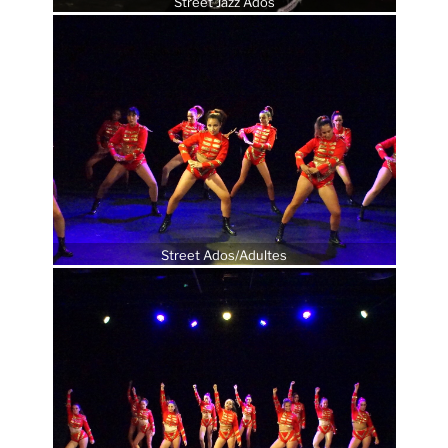
Street Jazz Ados
Street Ados/Adultes