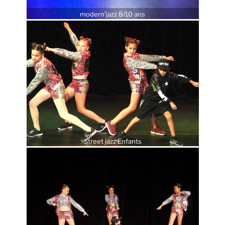
modern’jazz 8/10 ans
Street jazz Enfants