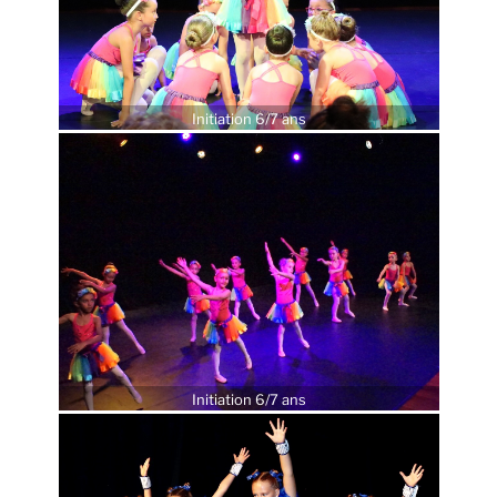
Initiation 6/7 ans
Initiation 6/7 ans